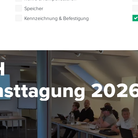
Speicher
Kennzeichnung & Befestigung
H
nsttagung 202