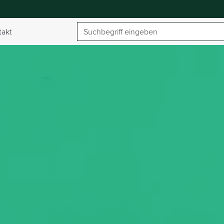
Suchbegriff
takt
umschalten