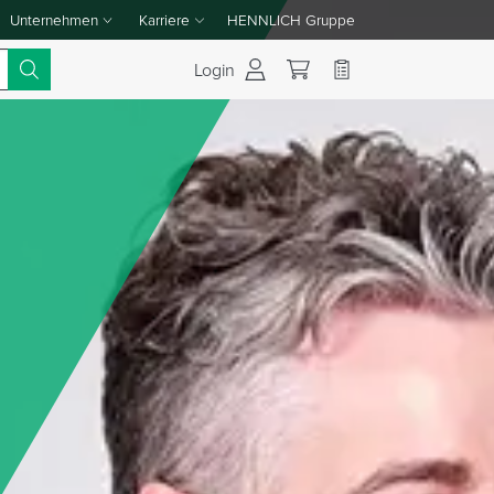
Unternehmen
Karriere
HENNLICH Gruppe
Dropdown-Menü Unternehmen umschalten
Dropdown-Menü Karriere umschalten
Login