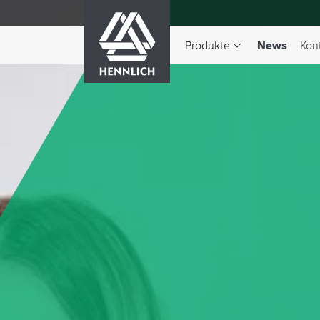
HENNLICH
(aktiv)
Produkte
News
Kon
Dropdown-Menü Produkte 