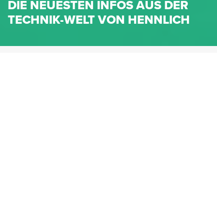
DIE NEUESTEN INFOS AUS DER
TECHNIK-WELT VON HENNLICH
HENNLICH.AT
NEWS
NEWS-KATEGORIEN
Dichtungen
Federn & Maschinenelemente
Lineartechnik
Fluidtechnik