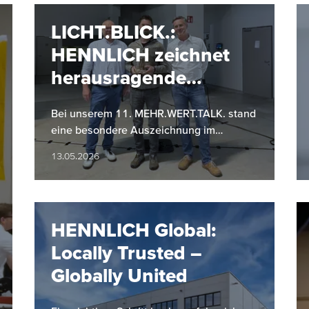
LICHT.BLICK.:
HENNLICH zeichnet
herausragende
Projekte aus
Bei unserem 11. MEHR.WERT.TALK. stand
eine besondere Auszeichnung im
Mittelpunkt: Zum ersten Mal wurde im
13.05.2026
Zuge von LICHT.BLICK. eines von drei…
HENNLICH Global:
Locally Trusted –
Globally United