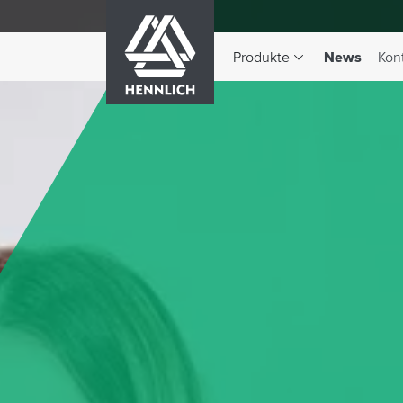
HENNLICH
(aktiv)
Produkte
News
Kon
Dropdown-Menü Produkte 