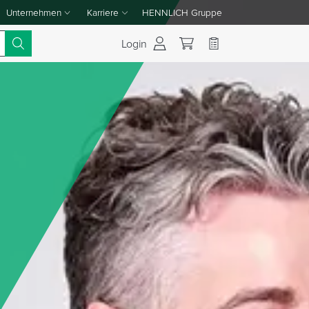
Unternehmen
Karriere
HENNLICH Gruppe
Dropdown-Menü Unternehmen umschalten
Dropdown-Menü Karriere umschalten
Login