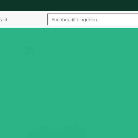
Suchbegriff
takt
umschalten