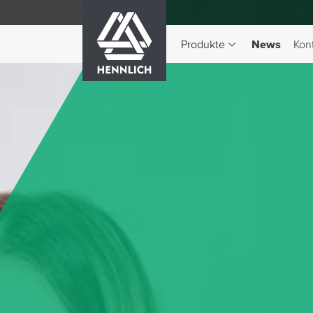
HENNLICH
(aktiv)
Produkte
News
Kon
Dropdown-Menü Produkte 