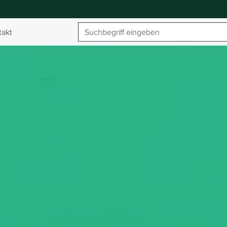
Suchbegriff
takt
umschalten