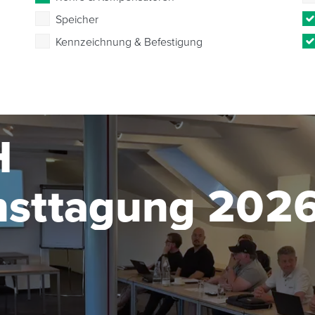
Speicher
Kennzeichnung & Befestigung
H
nsttagung 202