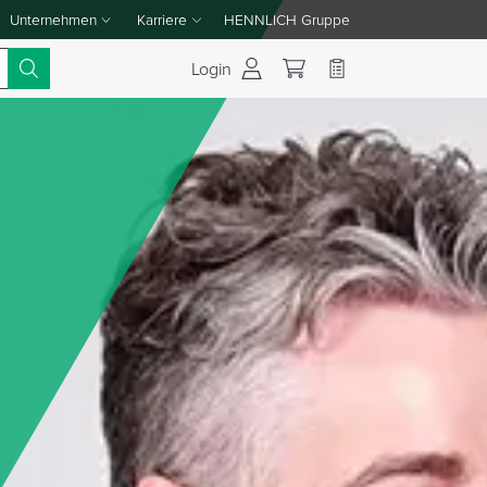
Unternehmen
Karriere
HENNLICH Gruppe
Dropdown-Menü Unternehmen umschalten
Dropdown-Menü Karriere umschalten
Login