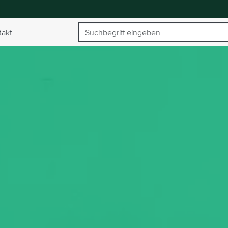
Suchbegriff
takt
umschalten