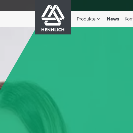
HENNLICH
(aktiv)
Produkte
News
Kon
Dropdown-Menü Produkte 