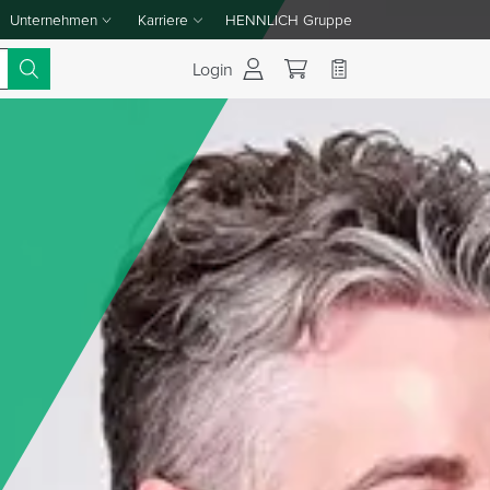
Unternehmen
Karriere
HENNLICH Gruppe
Dropdown-Menü Unternehmen umschalten
Dropdown-Menü Karriere umschalten
Login