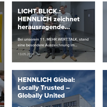
LICHT.BLICK.:
HENNLICH zeichnet
herausragende
Projekte aus
Bei unserem 11. MEHR.WERT.TALK. stand
eine besondere Auszeichnung im
Mittelpunkt: Zum ersten Mal wurde im
13.05.2026
Zuge von LICHT.BLICK. eines von drei…
HENNLICH Global:
Locally Trusted –
Globally United