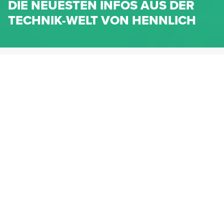
DIE NEUESTEN INFOS AUS DER
TECHNIK-WELT VON HENNLICH
HENNLICH.AT
NEWS
NEWS-KATEGORIEN
Dichtungen
Federn & Maschinenelemente
Lineartechnik
Fluidtechnik