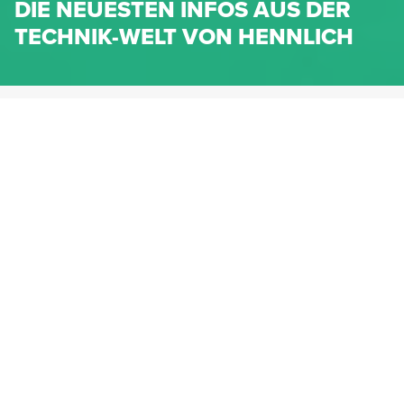
DIE NEUESTEN INFOS AUS DER
TECHNIK-WELT VON HENNLICH
HENNLICH.AT
NEWS
NEWS-KATEGORIEN
Dichtungen
Federn & Maschinenelemente
Lineartechnik
Fluidtechnik