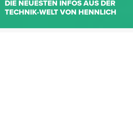
DIE NEUESTEN INFOS AUS DER
TECHNIK-WELT VON HENNLICH
HENNLICH.AT
NEWS
NEWS-KATEGORIEN
Dichtungen
Federn & Maschinenelemente
Lineartechnik
Fluidtechnik