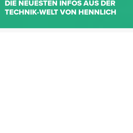
DIE NEUESTEN INFOS AUS DER
TECHNIK-WELT VON HENNLICH
HENNLICH.AT
NEWS
NEWS-KATEGORIEN
Dichtungen
Federn & Maschinenelemente
Lineartechnik
Fluidtechnik