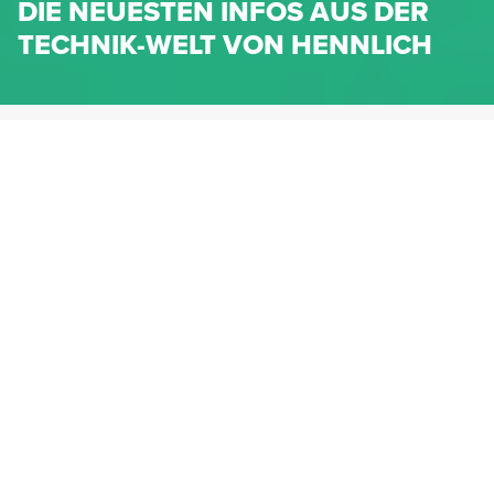
DIE NEUESTEN INFOS AUS DER
TECHNIK-WELT VON HENNLICH
HENNLICH.AT
NEWS
NEWS-KATEGORIEN
Dichtungen
Federn & Maschinenelemente
Lineartechnik
Fluidtechnik