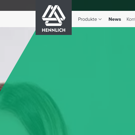
HENNLICH
(aktiv)
Produkte
News
Kon
Dropdown-Menü Produkte 