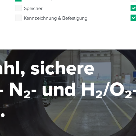
Speicher
Kennzeichnung & Befestigung
hl, sichere
 N₂- und H₂/O₂
seanlage im MW