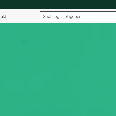
Suchbegriff
takt
umschalten