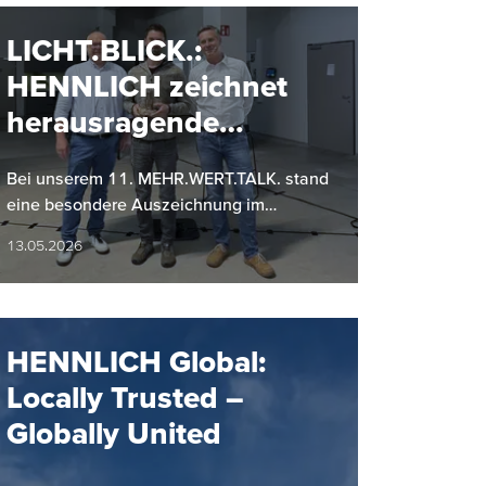
LICHT.BLICK.:
HENNLICH zeichnet
herausragende
Projekte aus
Bei unserem 11. MEHR.WERT.TALK. stand
eine besondere Auszeichnung im
Mittelpunkt: Zum ersten Mal wurde im
13.05.2026
Zuge von LICHT.BLICK. eines von drei…
HENNLICH Global:
Locally Trusted –
Globally United