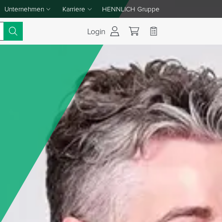
Unternehmen
Karriere
HENNLICH Gruppe
Dropdown-Menü Unternehmen umschalten
Dropdown-Menü Karriere umschalten
Login