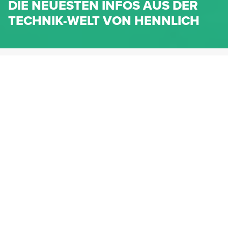
DIE NEUESTEN INFOS AUS DER
TECHNIK-WELT VON HENNLICH
HENNLICH.AT
NEWS
NEWS-KATEGORIEN
Dichtungen
Federn & Maschinenelemente
Lineartechnik
Fluidtechnik