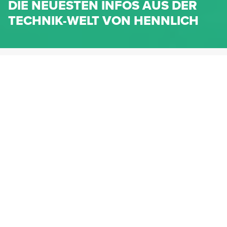
DIE NEUESTEN INFOS AUS DER
TECHNIK-WELT VON HENNLICH
HENNLICH.AT
NEWS
NEWS-KATEGORIEN
Dichtungen
Federn & Maschinenelemente
Lineartechnik
Fluidtechnik