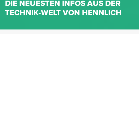
DIE NEUESTEN INFOS AUS DER
TECHNIK-WELT VON HENNLICH
HENNLICH.AT
NEWS
NEWS-KATEGORIEN
Dichtungen
Federn & Maschinenelemente
Lineartechnik
Fluidtechnik