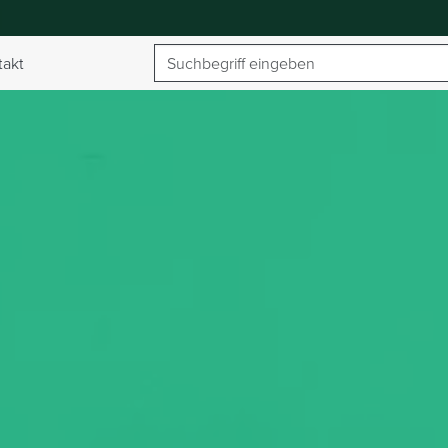
Suchbegriff
takt
umschalten