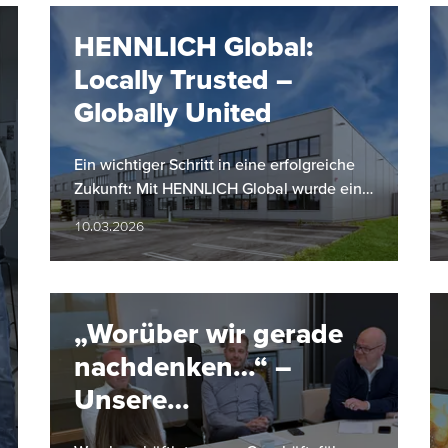
HENNLICH Global:
Locally Trusted –
Globally United
Ein wichtiger Schritt in eine erfolgreiche
Zukunft: Mit HENNLICH Global wurde eine
gruppenweite Führungs- und
10.03.2026
Koordinationseinheit ins Leben gerufen,…
„Worüber wir gerade
nachdenken…“ –
Unsere
Geschäftsführer im