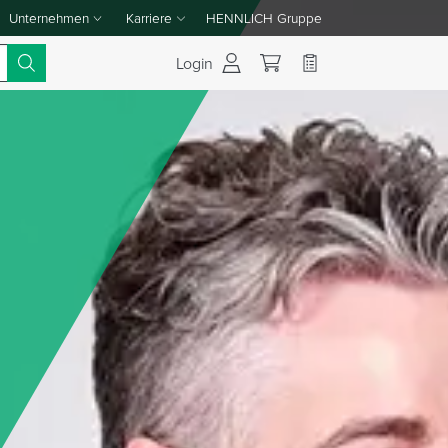
Unternehmen
Karriere
HENNLICH Gruppe
Dropdown-Menü Unternehmen umschalten
Dropdown-Menü Karriere umschalten
Login