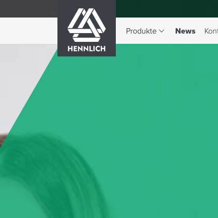
HENNLICH
(aktiv)
Produkte
News
Kon
Dropdown-Menü Produkte 