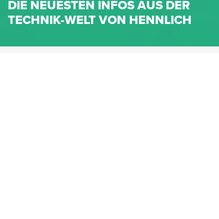
DIE NEUESTEN INFOS AUS DER
TECHNIK-WELT VON HENNLICH
HENNLICH.AT
NEWS
NEWS-KATEGORIEN
Dichtungen
Federn & Maschinenelemente
Lineartechnik
Fluidtechnik