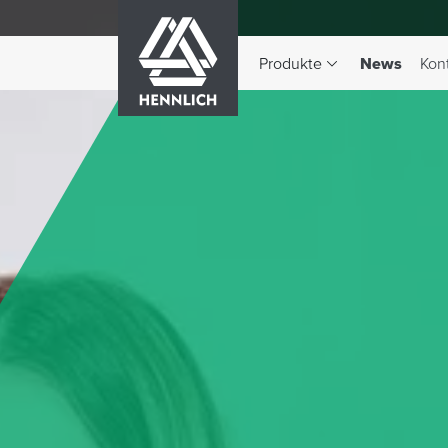
HENNLICH
(aktiv)
Produkte
News
Kon
Dropdown-Menü Produkte 