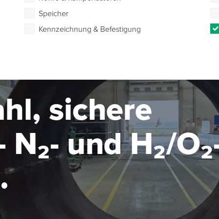
Speicher
Kennzeichnung & Befestigung
hl, sichere
 N₂- und H₂/O₂
seanlage im MW