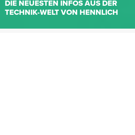
DIE NEUESTEN INFOS AUS DER
TECHNIK-WELT VON HENNLICH
HENNLICH.AT
NEWS
NEWS-KATEGORIEN
Dichtungen
Federn & Maschinenelemente
Lineartechnik
Fluidtechnik