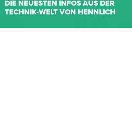
DIE NEUESTEN INFOS AUS DER
TECHNIK-WELT VON HENNLICH
HENNLICH.AT
NEWS
NEWS-KATEGORIEN
Dichtungen
Federn & Maschinenelemente
Lineartechnik
Fluidtechnik