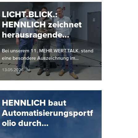
LICHT.BLICK.:
HENNLICH zeichnet
herausragende
Projekte aus
Bei unserem 11. MEHR.WERT.TALK. stand
eine besondere Auszeichnung im
Mittelpunkt: Zum ersten Mal wurde im
13.05.2026
Zuge von LICHT.BLICK. eines von drei…
HENNLICH baut
Automatisierungsportf
olio durch
Partnerschaft mit SMC