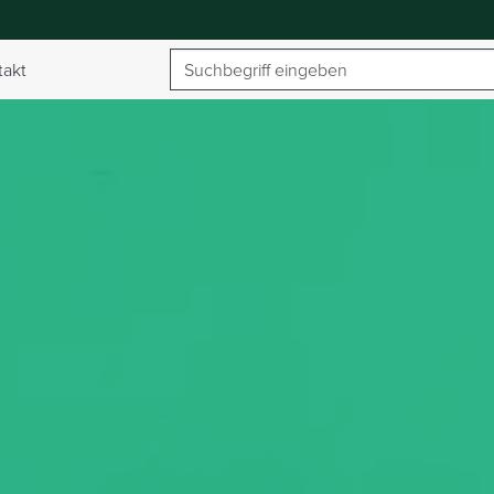
Suchbegriff
takt
umschalten