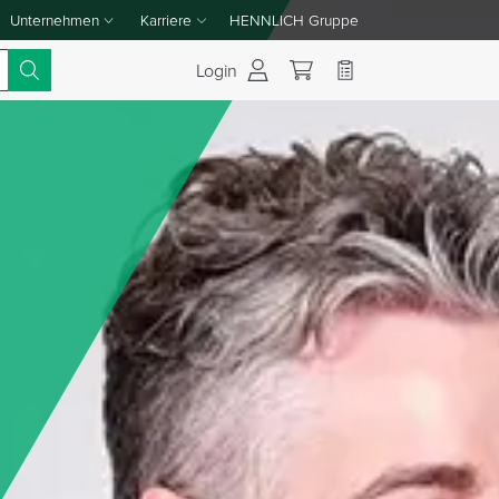
Unternehmen
Karriere
HENNLICH Gruppe
Dropdown-Menü Unternehmen umschalten
Dropdown-Menü Karriere umschalten
Login