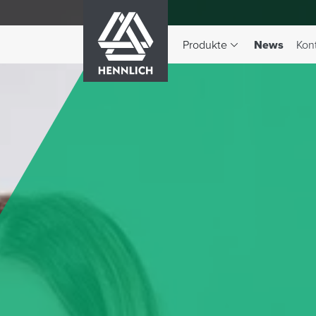
HENNLICH
(aktiv)
Produkte
News
Kon
Dropdown-Menü Produkte 