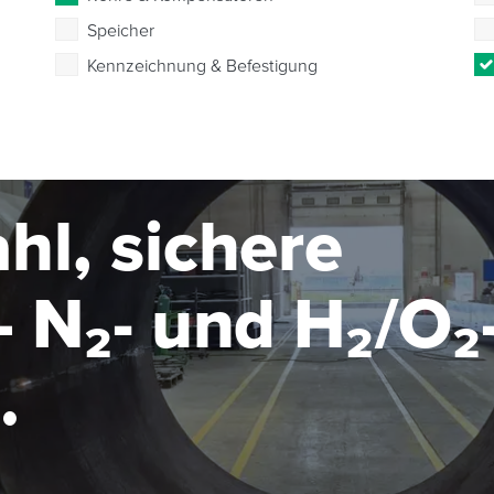
Speicher
Kennzeichnung & Befestigung
hl, sichere
 N₂- und H₂/O₂
seanlage im MW