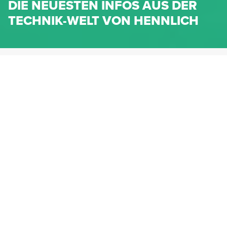
DIE NEUESTEN INFOS AUS DER
TECHNIK-WELT VON HENNLICH
HENNLICH.AT
NEWS
NEWS-KATEGORIEN
Dichtungen
Federn & Maschinenelemente
Lineartechnik
Fluidtechnik