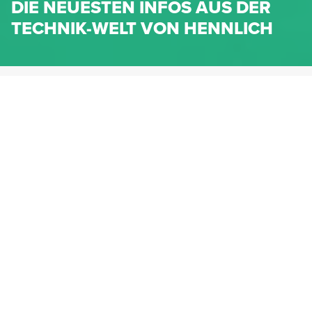
DIE NEUESTEN INFOS AUS DER
TECHNIK-WELT VON HENNLICH
HENNLICH.AT
NEWS
NEWS-KATEGORIEN
Dichtungen
Federn & Maschinenelemente
Lineartechnik
Fluidtechnik