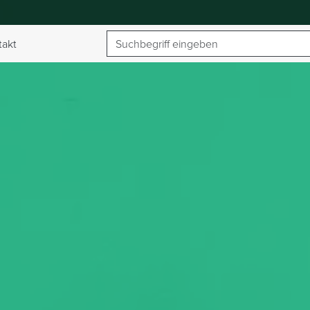
Suchbegriff
takt
umschalten