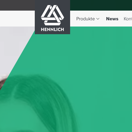
HENNLICH
(aktiv)
Produkte
News
Kon
Dropdown-Menü Produkte 