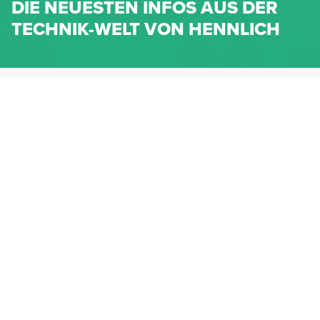
DIE NEUESTEN INFOS AUS DER
TECHNIK-WELT VON HENNLICH
HENNLICH.AT
NEWS
NEWS-KATEGORIEN
Dichtungen
Federn & Maschinenelemente
Lineartechnik
Fluidtechnik