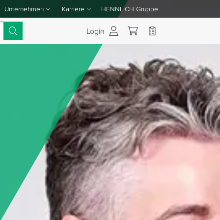
Unternehmen
Karriere
HENNLICH Gruppe
Dropdown-Menü Unternehmen umschalten
Dropdown-Menü Karriere umschalten
Login