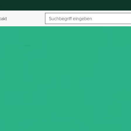
Suchbegriff
takt
umschalten