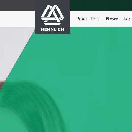
HENNLICH
(aktiv)
Produkte
News
Kon
Dropdown-Menü Produkte 