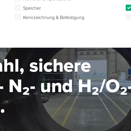
Speicher
Kennzeichnung & Befestigung
hl, sichere
 N₂- und H₂/O₂
seanlage im MW