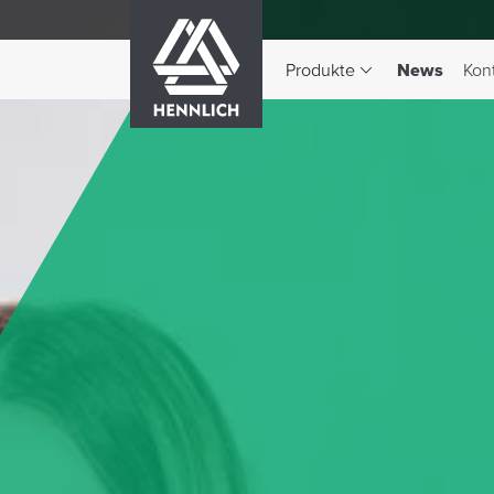
HENNLICH
(aktiv)
Produkte
News
Kon
Dropdown-Menü Produkte 