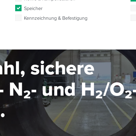
Speicher
Kennzeichnung & Befestigung
hl, sichere
 N₂- und H₂/O₂
seanlage im MW