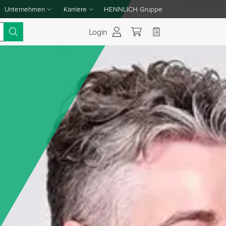
Unternehmen
Karriere
HENNLICH Gruppe
Dropdown-Menü Unternehmen umschalten
Dropdown-Menü Karriere umschalten
Login