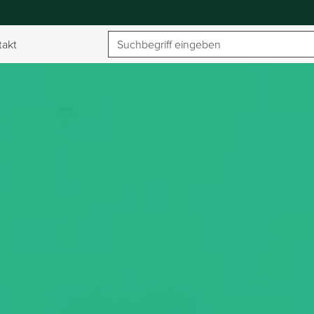
Suchbegriff
takt
umschalten