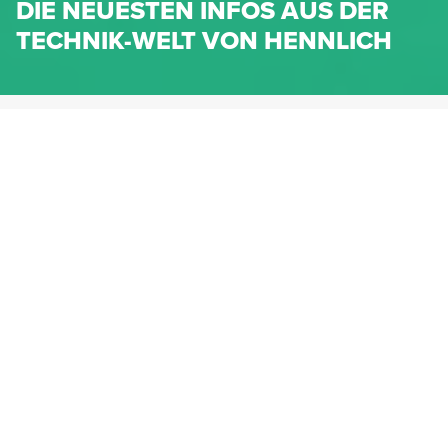
DIE NEUESTEN INFOS AUS DER
TECHNIK-WELT VON HENNLICH
HENNLICH.AT
NEWS
NEWS-KATEGORIEN
Dichtungen
Federn & Maschinenelemente
Lineartechnik
Fluidtechnik