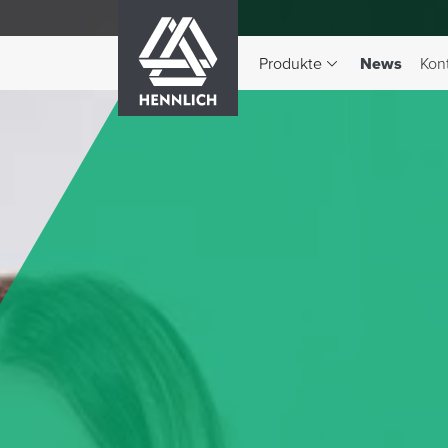
HENNLICH
(aktiv)
Produkte
News
Kon
Dropdown-Menü Produkte 