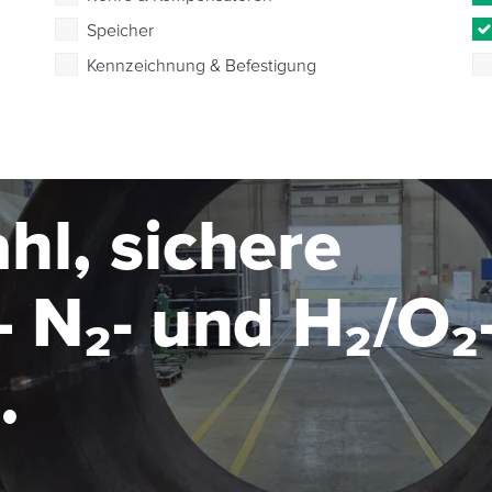
Speicher
Kennzeichnung & Befestigung
hl, sichere
 N₂- und H₂/O₂
seanlage im MW