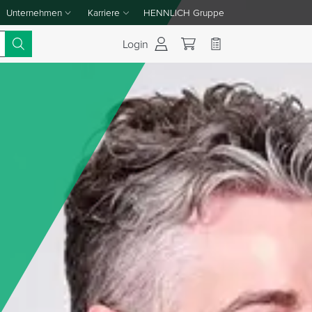
Unternehmen
Karriere
HENNLICH Gruppe
Dropdown-Menü Unternehmen umschalten
Dropdown-Menü Karriere umschalten
Login