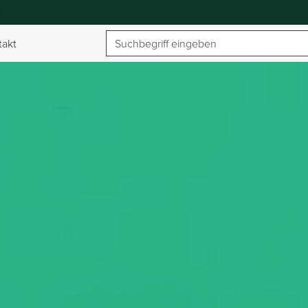
Suchbegriff
takt
umschalten