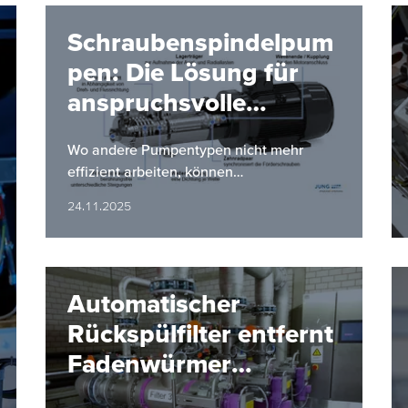
Schraubenspindelpum
pen: Die Lösung für
anspruchsvolle
Förderaufgaben
Wo andere Pumpentypen nicht mehr
effizient arbeiten, können
Schraubenspindelpumpen Abhilfe
24.11.2025
verschaffen.
Automatischer
Rückspülfilter entfernt
Fadenwürmer
zuverlässig aus dem