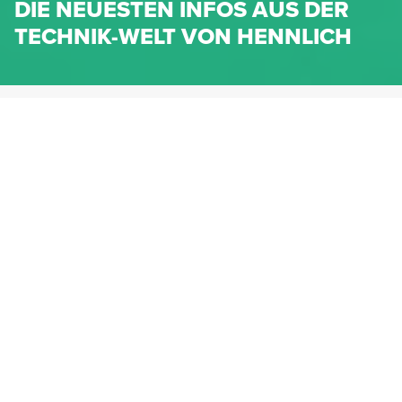
DIE NEUESTEN INFOS AUS DER
TECHNIK-WELT VON HENNLICH
HENNLICH.AT
NEWS
NEWS-KATEGORIEN
Dichtungen
Federn & Maschinenelemente
Lineartechnik
Fluidtechnik