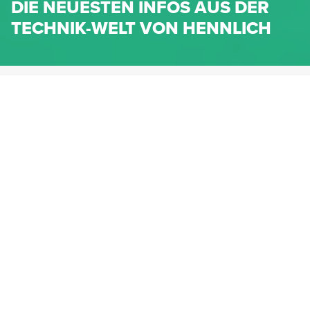
DIE NEUESTEN INFOS AUS DER
TECHNIK-WELT VON HENNLICH
HENNLICH.AT
NEWS
NEWS-KATEGORIEN
Dichtungen
Federn & Maschinenelemente
Lineartechnik
Fluidtechnik