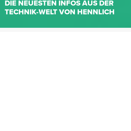
DIE NEUESTEN INFOS AUS DER
TECHNIK-WELT VON HENNLICH
HENNLICH.AT
NEWS
NEWS-KATEGORIEN
Dichtungen
Federn & Maschinenelemente
Lineartechnik
Fluidtechnik