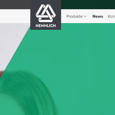
HENNLICH
(aktiv)
Produkte
News
Kon
Dropdown-Menü Produkte 