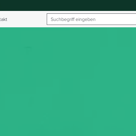
Suchbegriff
takt
umschalten