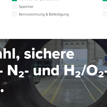
Speicher
Kennzeichnung & Befestigung
hl, sichere
 N₂- und H₂/O₂
seanlage im MW