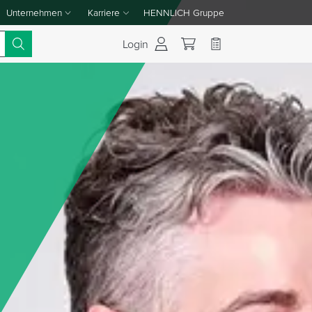
Unternehmen
Karriere
HENNLICH Gruppe
Dropdown-Menü Unternehmen umschalten
Dropdown-Menü Karriere umschalten
Login