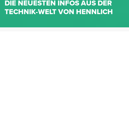
DIE NEUESTEN INFOS AUS DER
TECHNIK-WELT VON HENNLICH
HENNLICH.AT
NEWS
NEWS-KATEGORIEN
Dichtungen
Federn & Maschinenelemente
Lineartechnik
Fluidtechnik