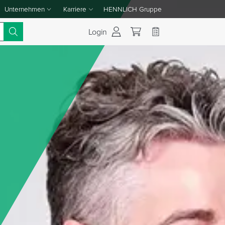
Unternehmen
Karriere
HENNLICH Gruppe
Dropdown-Menü Unternehmen umschalten
Dropdown-Menü Karriere umschalten
Login