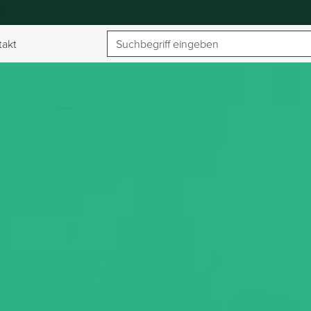
Suchbegriff
takt
umschalten