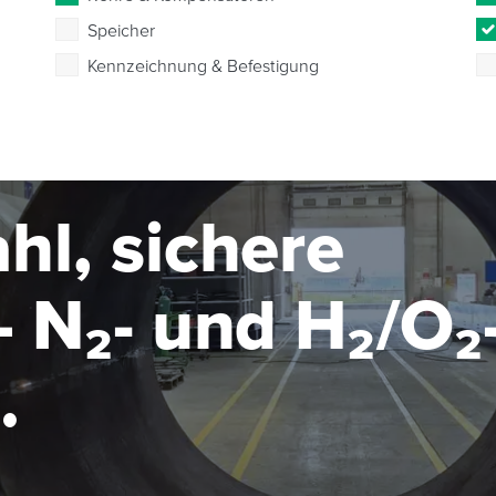
Speicher
Kennzeichnung & Befestigung
hl, sichere
 N₂- und H₂/O₂
seanlage im MW