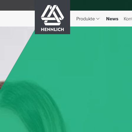
HENNLICH
(aktiv)
Produkte
News
Kon
Dropdown-Menü Produkte 