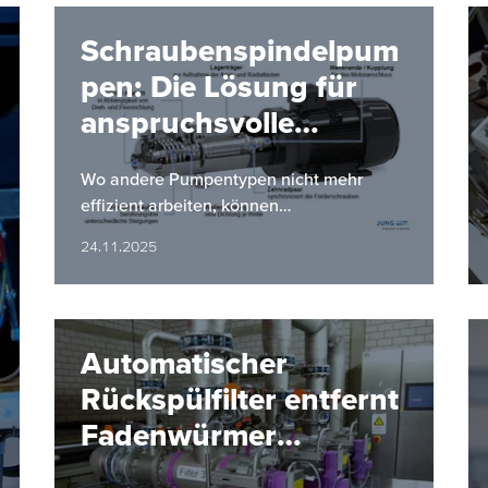
Schraubenspindelpum
pen: Die Lösung für
anspruchsvolle
Förderaufgaben
Wo andere Pumpentypen nicht mehr
effizient arbeiten, können
Schraubenspindelpumpen Abhilfe
24.11.2025
verschaffen.
Automatischer
Rückspülfilter entfernt
Fadenwürmer
zuverlässig aus dem