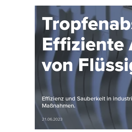
Tropfenab
Effizient
von Flüssi
aus ström
gasförmig
Effizienz und Sauberkeit in indust
Maßnahmen.
21.06.2023