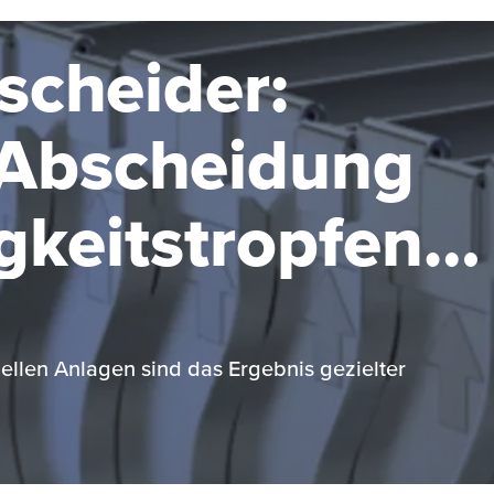
scheider:
e Abscheidung
gkeitstropfen
enden
en Medien
riellen Anlagen sind das Ergebnis gezielter