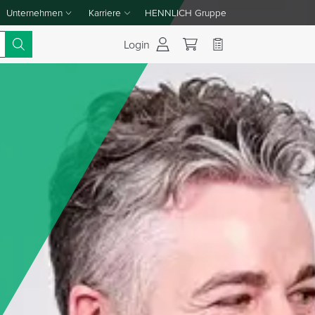
Unternehmen
Karriere
HENNLICH Gruppe
Dropdown-Menü Unternehmen umschalten
Dropdown-Menü Karriere umschalten
Login