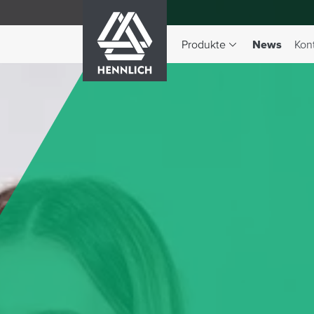
HENNLICH
(aktiv)
Produkte
News
Kon
Dropdown-Menü Produkte 