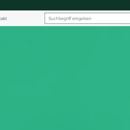
Suchbegriff
takt
umschalten