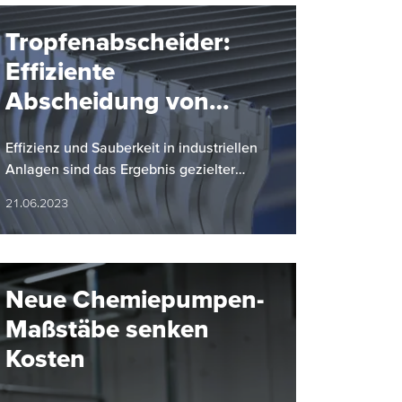
Tropfenabscheider:
Effiziente
Abscheidung von
Flüssigkeitstropfen
Effizienz und Sauberkeit in industriellen
aus strömenden
Anlagen sind das Ergebnis gezielter
gasförmigen Medien
Maßnahmen.
21.06.2023
Neue Chemiepumpen-
Maßstäbe senken
Kosten