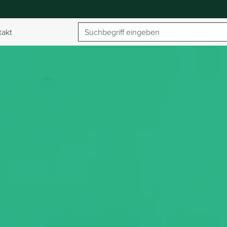
Suchbegriff
takt
umschalten