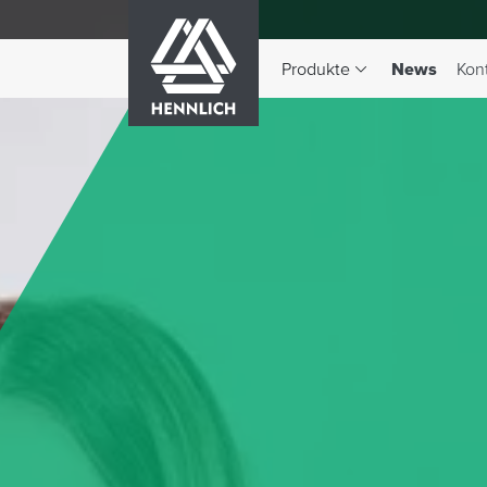
HENNLICH
(aktiv)
Produkte
News
Kon
Dropdown-Menü Produkte 