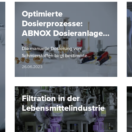
Optimierte
Dosierprozesse:
ABNOX Dosieranlagen
minimieren
Die manuelle Dosierung von
Fettverbrauch und
Schmierstoffen birgt bestimmte
erhöhen Produktivität
Herausforderungen, die durch den Einsatz
26.06.2023
einer Dosieranlage leicht behoben
werden können.
Filtration in der
Lebensmittelindustrie