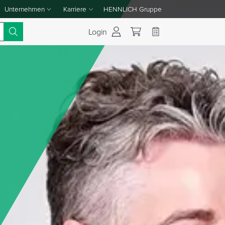
Unternehmen
Karriere
HENNLICH Gruppe
Dropdown-Menü Unternehmen umschalten
Dropdown-Menü Karriere umschalten
Login