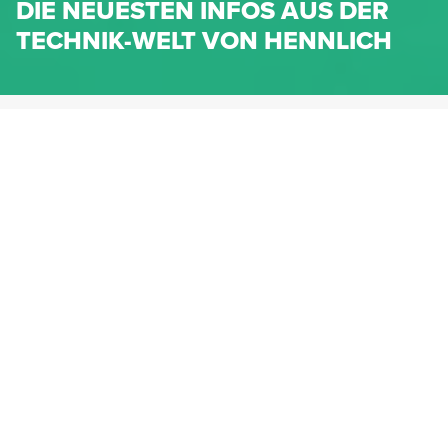
DIE NEUESTEN INFOS AUS DER
TECHNIK-WELT VON HENNLICH
HENNLICH.AT
NEWS
NEWS-KATEGORIEN
Dichtungen
Federn & Maschinenelemente
Lineartechnik
Fluidtechnik