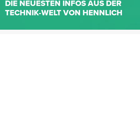
DIE NEUESTEN INFOS AUS DER
TECHNIK-WELT VON HENNLICH
HENNLICH.AT
NEWS
NEWS-KATEGORIEN
Dichtungen
Federn & Maschinenelemente
Lineartechnik
Fluidtechnik