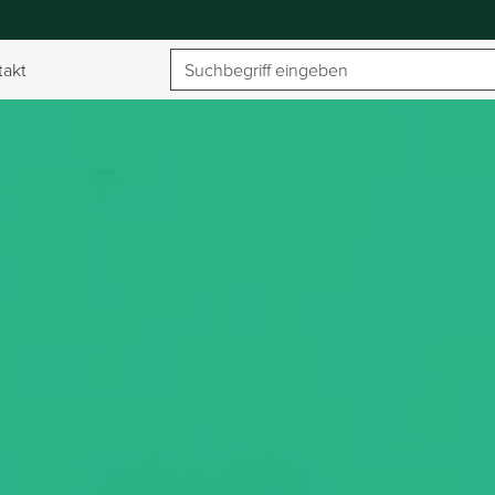
Suchbegriff
takt
umschalten