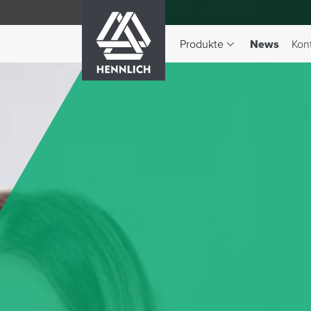
HENNLICH
(aktiv)
Produkte
News
Kon
Dropdown-Menü Produkte 