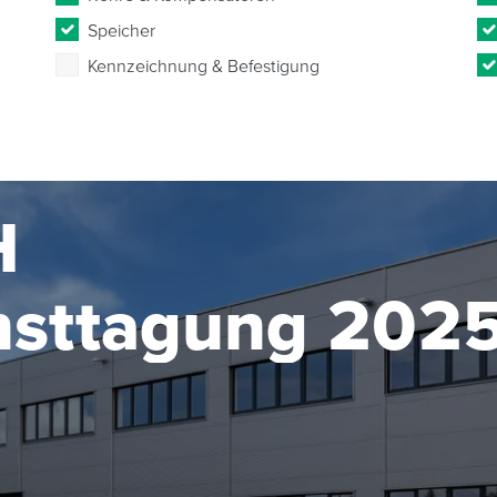
Speicher
Kennzeichnung & Befestigung
H
nsttagung 202