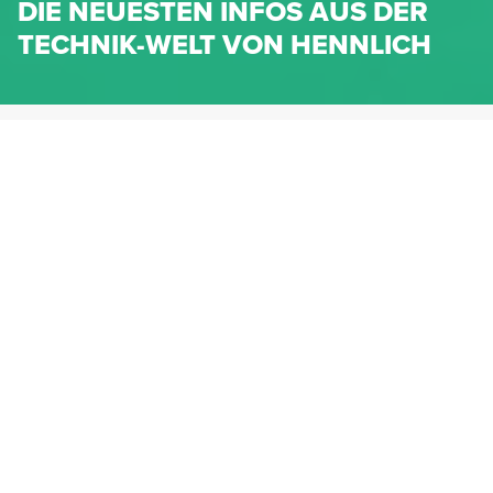
DIE NEUESTEN INFOS AUS DER
TECHNIK-WELT VON HENNLICH
HENNLICH.AT
NEWS
NEWS-KATEGORIEN
Dichtungen
Federn & Maschinenelemente
Lineartechnik
Fluidtechnik