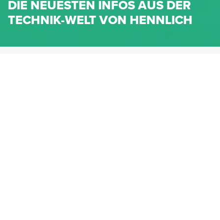
DIE NEUESTEN INFOS AUS DER
TECHNIK-WELT VON HENNLICH
HENNLICH.AT
NEWS
NEWS-KATEGORIEN
Dichtungen
Federn & Maschinenelemente
Lineartechnik
Fluidtechnik