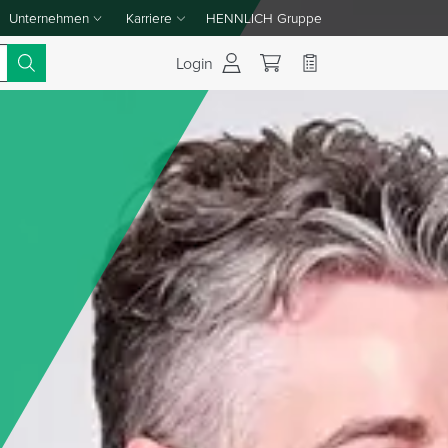
Unternehmen
Karriere
HENNLICH Gruppe
Dropdown-Menü Unternehmen umschalten
Dropdown-Menü Karriere umschalten
Login