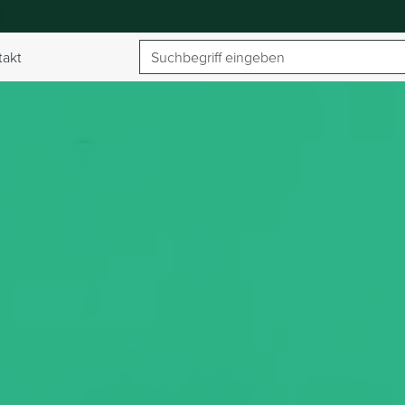
Suchbegriff
takt
umschalten