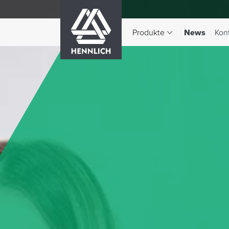
HENNLICH
(aktiv)
Produkte
News
Kon
Dropdown-Menü Produkte 