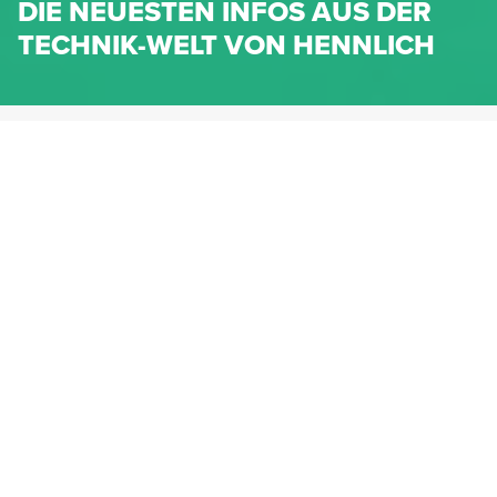
DIE NEUESTEN INFOS AUS DER
TECHNIK-WELT VON HENNLICH
HENNLICH.AT
NEWS
NEWS-KATEGORIEN
Dichtungen
Federn & Maschinenelemente
Lineartechnik
Fluidtechnik