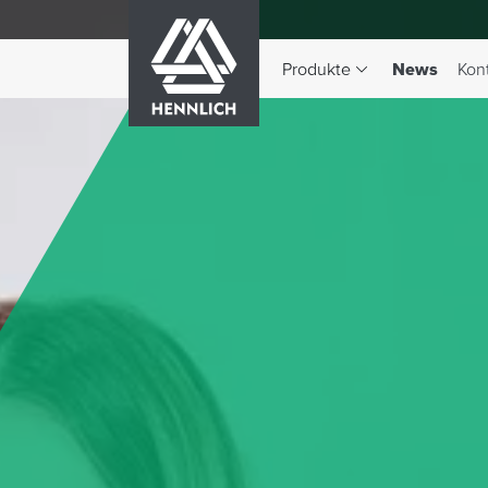
HENNLICH
(aktiv)
Produkte
News
Kon
Dropdown-Menü Produkte 