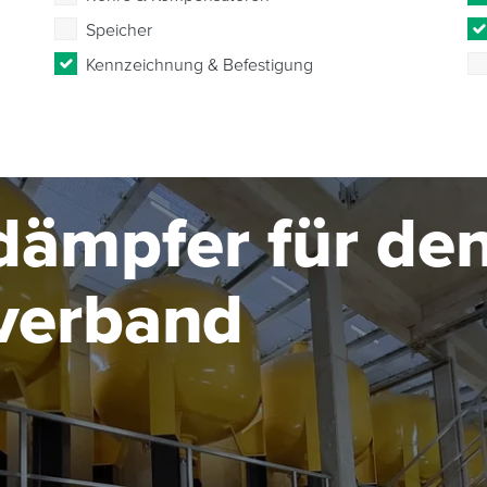
Speicher
Kennzeichnung & Befestigung
ämpfer für de
verband
d