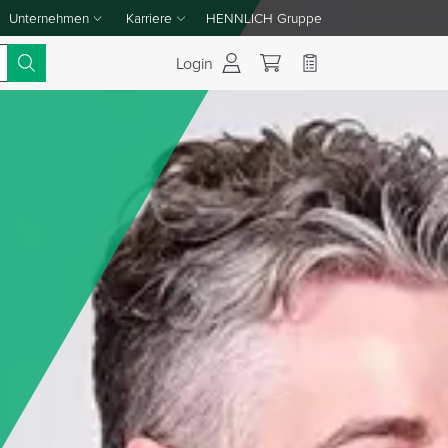
Unternehmen
Karriere
HENNLICH Gruppe
Dropdown-Menü Unternehmen umschalten
Dropdown-Menü Karriere umschalten
Login