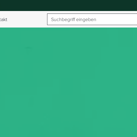
Suchbegriff
takt
umschalten