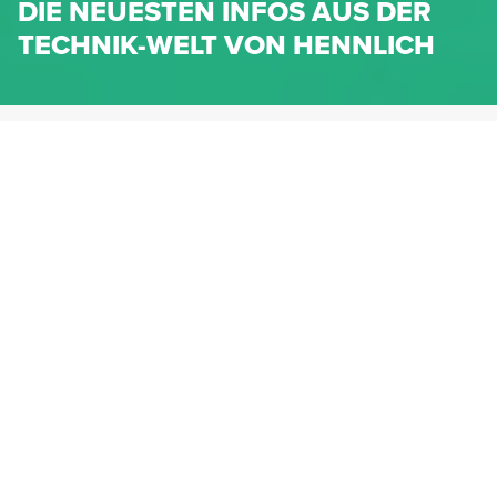
DIE NEUESTEN INFOS AUS DER
TECHNIK-WELT VON HENNLICH
HENNLICH.AT
NEWS
NEWS-KATEGORIEN
Dichtungen
Federn & Maschinenelemente
Lineartechnik
Fluidtechnik