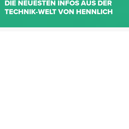
DIE NEUESTEN INFOS AUS DER
TECHNIK-WELT VON HENNLICH
HENNLICH.AT
NEWS
NEWS-KATEGORIEN
Dichtungen
Federn & Maschinenelemente
Lineartechnik
Fluidtechnik