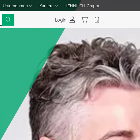
Unternehmen
Karriere
HENNLICH Gruppe
Dropdown-Menü Unternehmen umschalten
Dropdown-Menü Karriere umschalten
Login