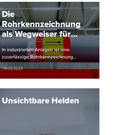
Die
Rohrkennzeichnung
als Wegweiser für
reibungslose
In industriellen Anlagen ist eine
Betriebsabläufe
zuverlässige Rohrkennzeichnung
unerlässlich für einen sicheren und
19.03.2024
effizienten Betrieb.
Unsichtbare Helden