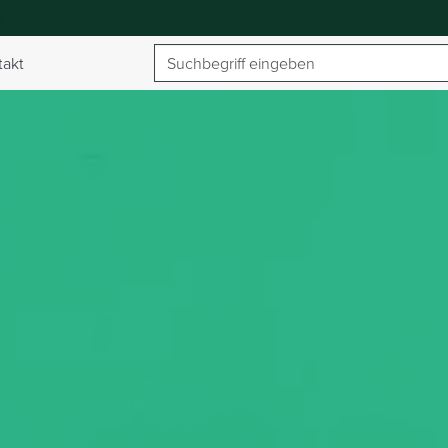
Suchbegriff
takt
umschalten