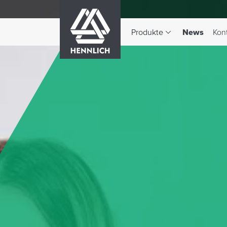
HENNLICH
(aktiv)
Produkte
News
Kon
Dropdown-Menü Produkte 