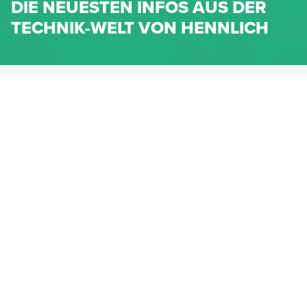
DIE NEUESTEN INFOS AUS DER
TECHNIK-WELT VON HENNLICH
HENNLICH.AT
NEWS
NEWS-KATEGORIEN
Dichtungen
Federn & Maschinenelemente
Lineartechnik
Fluidtechnik