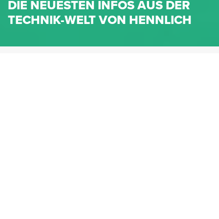
DIE NEUESTEN INFOS AUS DER
TECHNIK-WELT VON HENNLICH
HENNLICH.AT
NEWS
NEWS-KATEGORIEN
Dichtungen
Federn & Maschinenelemente
Lineartechnik
Fluidtechnik