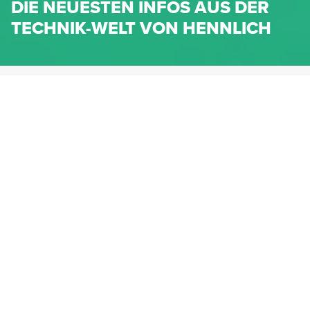
DIE NEUESTEN INFOS AUS DER
TECHNIK-WELT VON HENNLICH
HENNLICH.AT
NEWS
NEWS-KATEGORIEN
Dichtungen
Federn & Maschinenelemente
Lineartechnik
Fluidtechnik